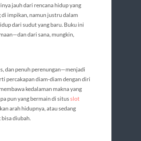
nya jauh dari rencana hidup yang
ng di impikan, namun justru dalam
idup dari sudut yang baru. Buku ini
imaan—dan dari sana, mungkin,
lus, dan penuh perenungan—menjadi
erti percakapan diam-diam dengan diri
un membawa kedalaman makna yang
apa pun yang bermain di situs
slot
an arah hidupnya, atau sedang
 bisa diubah.